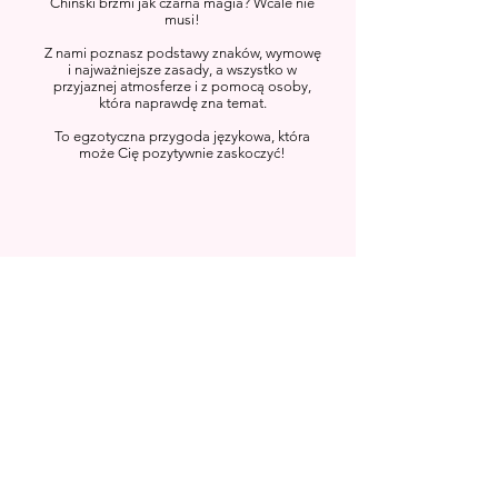
Chiński brzmi jak czarna magia? Wcale nie
musi!
Z nami poznasz podstawy znaków, wymowę
i najważniejsze zasady, a wszystko w
przyjaznej atmosferze i z pomocą osoby,
która naprawdę zna temat.
To egzotyczna przygoda językowa, która
może Cię pozytywnie zaskoczyć!